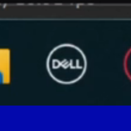
¨Plastic_Space_Room” es una instalación
interactiva in situ que incorpora diversos